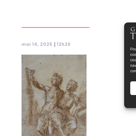
|
mai 14, 2025
12h26
Pou
coo
ces
nav
con