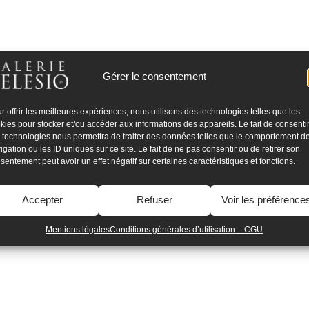
Gérer le consentement
r offrir les meilleures expériences, nous utilisons des technologies telles que les
kies pour stocker et/ou accéder aux informations des appareils. Le fait de consenti
 technologies nous permettra de traiter des données telles que le comportement d
igation ou les ID uniques sur ce site. Le fait de ne pas consentir ou de retirer son
sentement peut avoir un effet négatif sur certaines caractéristiques et fonctions.
Accepter
Refuser
Voir les préférence
Mentions légales
Conditions générales d’utilisation – CGU