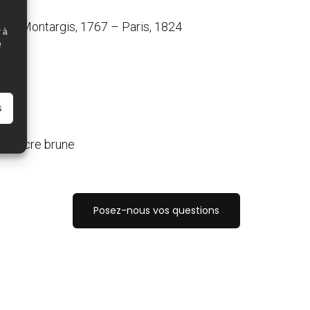
on – Montargis, 1767 – Paris, 1824
r à
e
s
 d’encre brune
Posez-nous vos questions