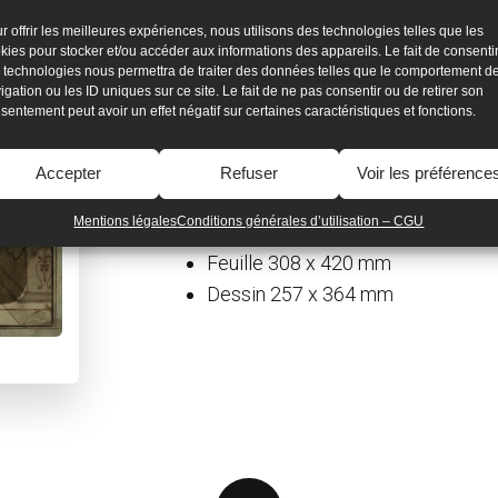
ANNE-LOUIS GIRODET
r offrir les meilleures expériences, nous utilisons des technologies telles que les
dit Anne-Louis Girodet de Roucy-Trios
kies pour stocker et/ou accéder aux informations des appareils. Le fait de consenti
Antiochus et Stratonice
 technologies nous permettra de traiter des données telles que le comportement d
igation ou les ID uniques sur ce site. Le fait de ne pas consentir ou de retirer son
sentement peut avoir un effet négatif sur certaines caractéristiques et fonctions.
Provenance : France, collection privée
Accepter
Refuser
Voir les préférence
Napoli, 1793
Mentions légales
Conditions générales d’utilisation – CGU
Plume et lavis d’encre de Chine et
Feuille 308 x 420 mm
Dessin 257 x 364 mm