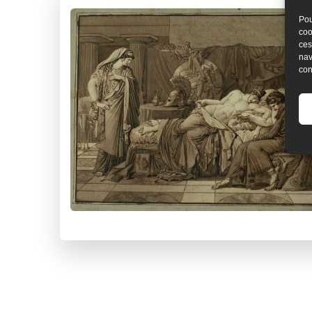
Pou
coo
ces
nav
con