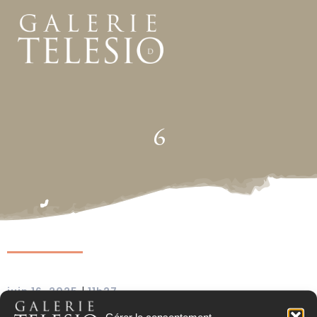
6
|
juin 16, 2025
11h27
Gérer le consentement